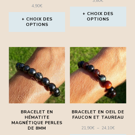
3,80
€
4,90
€
CHOIX DES
CHOIX DES
OPTIONS
OPTIONS
Ce
Ce
produit
produit
a
a
plusieurs
plusieurs
variations.
variations.
Les
Les
options
options
peuvent
peuvent
être
BRACELET EN
BRACELET EN OEIL DE
être
HÉMATITE
FAUCON ET TAUREAU
choisies
MAGNÉTIQUE PERLES
choisies
PLAGE
21,90
€
–
24,10
€
DE 8MM
sur
DE