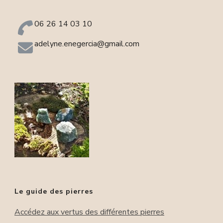
page
la
06 26 14 03 10
du
page
adelyne.enegercia@gmail.com
produit
du
produit
Le guide des pierres
Accédez aux vertus des différentes pierres