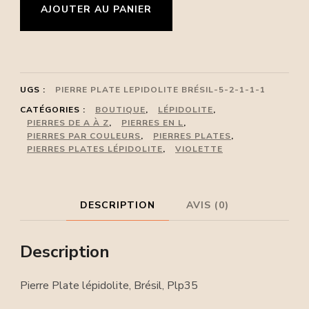
AJOUTER AU PANIER
de
Pierre
Plate
lépidolite,
UGS :
PIERRE PLATE LEPIDOLITE BRÉSIL-5-2-1-1-1
Brésil,
CATÉGORIES :
BOUTIQUE
,
LÉPIDOLITE
,
PIERRES DE A À Z
,
PIERRES EN L
,
Plp35
PIERRES PAR COULEURS
,
PIERRES PLATES
,
PIERRES PLATES LÉPIDOLITE
,
VIOLETTE
DESCRIPTION
AVIS (0)
Description
Pierre Plate lépidolite, Brésil, Plp35