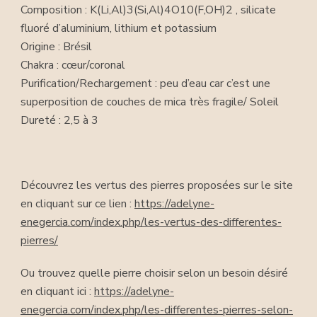
Composition : K(Li,Al)3(Si,Al)4O10(F,OH)2 , silicate
fluoré d’aluminium, lithium et potassium
Origine : Brésil
Chakra : cœur/coronal
Purification/Rechargement : peu d’eau car c’est une
superposition de couches de mica très fragile/ Soleil
Dureté : 2,5 à 3
Découvrez les vertus des pierres proposées sur le site
en cliquant sur ce lien :
https://adelyne-
enegercia.com/index.php/les-vertus-des-differentes-
pierres/
Ou trouvez quelle pierre choisir selon un besoin désiré
en cliquant ici :
https://adelyne-
enegercia.com/index.php/les-differentes-pierres-selon-