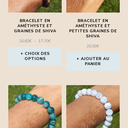
options
options
peuvent
peuvent
être
BRACELET EN
BRACELET EN
être
AMÉTHYSTE ET
AMÉTHYSTE ET
choisies
GRAINES DE SHIVA
PETITES GRAINES DE
choisies
SHIVA
sur
PLAGE
16,60
€
–
17,70
€
sur
20,00
€
la
DE
la
PRIX :
CHOIX DES
page
OPTIONS
16,60€
AJOUTER AU
page
PANIER
À
du
Ce
du
17,70€
produit
produit
produit
a
plusieurs
variations.
Les
options