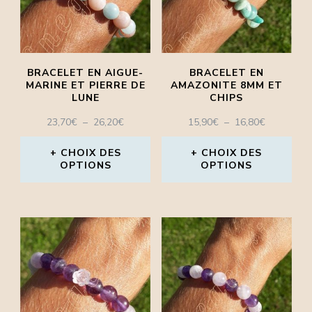
Les
options
peuvent
être
BRACELET EN AIGUE-
BRACELET EN
MARINE ET PIERRE DE
AMAZONITE 8MM ET
choisies
LUNE
CHIPS
sur
PLAGE
PLAGE
23,70
€
–
26,20
€
15,90
€
–
16,80
€
la
DE
DE
PRIX :
PRIX :
CHOIX DES
CHOIX DES
page
OPTIONS
23,70€
OPTIONS
15,90€
À
À
du
Ce
Ce
26,20€
16,80€
produit
produit
produit
a
a
plusieurs
plusieurs
variations.
variations.
Les
Les