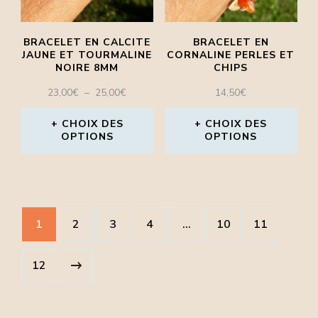
peuvent
options
être
peuvent
BRACELET EN CALCITE
BRACELET EN
choisies
être
JAUNE ET TOURMALINE
CORNALINE PERLES ET
NOIRE 8MM
CHIPS
sur
choisies
PLAGE
23,00
€
–
25,00
€
14,50
€
la
sur
DE
page
la
PRIX :
CHOIX DES
CHOIX DES
OPTIONS
23,00€
OPTIONS
du
page
À
Ce
Ce
produit
du
25,00€
produit
produit
produit
a
a
1
2
3
4
…
10
11
plusieurs
plusieurs
variations.
variations.
12
Les
Les
options
options