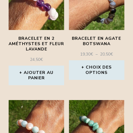
variations.
variations.
Les
Les
options
options
peuvent
peuvent
BRACELET EN 2
BRACELET EN AGATE
être
être
AMÉTHYSTES ET FLEUR
BOTSWANA
LAVANDE
choisies
choisies
PLAGE
19,30
€
–
20,50
€
24,50
€
DE
sur
sur
PRIX :
CHOIX DES
la
la
AJOUTER AU
OPTIONS
19,30€
PANIER
À
page
page
Ce
20,50€
du
du
produit
produit
produit
a
plusieurs
variations.