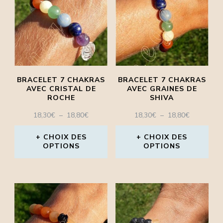
BRACELET 7 CHAKRAS
BRACELET 7 CHAKRAS
AVEC CRISTAL DE
AVEC GRAINES DE
ROCHE
SHIVA
PLAGE
PLAGE
18,30
€
–
18,80
€
18,30
€
–
18,80
€
DE
DE
PRIX :
PRIX :
CHOIX DES
CHOIX DES
OPTIONS
18,30€
OPTIONS
18,30€
À
À
Ce
Ce
18,80€
18,80€
produit
produit
a
a
plusieurs
plusieurs