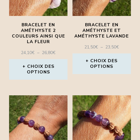
options
options
peuvent
peuvent
BRACELET EN
BRACELET EN
être
être
AMÉTHYSTE 2
AMÉTHYSTE ET
COULEURS AINSI QUE
AMÉTHYSTE LAVANDE
choisies
choisies
LA FLEUR
PLAGE
21,50
€
–
23,50
€
sur
sur
PLAGE
24,10
€
–
26,80
€
DE
la
la
DE
PRIX :
CHOIX DES
PRIX :
CHOIX DES
OPTIONS
21,50€
page
page
OPTIONS
24,10€
À
Ce
À
du
du
23,50€
Ce
26,80€
produit
produit
produit
produit
a
a
plusieurs
plusieurs
variations.
variations.
Les
Les