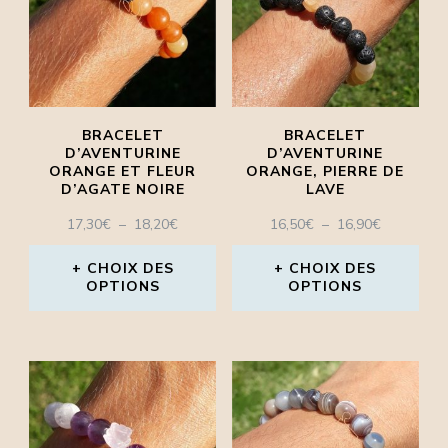
variations.
variations.
Les
Les
options
options
peuvent
peuvent
BRACELET
BRACELET
être
être
D’AVENTURINE
D’AVENTURINE
ORANGE ET FLEUR
ORANGE, PIERRE DE
choisies
choisies
D’AGATE NOIRE
LAVE
sur
sur
PLAGE
PLAGE
17,30
€
–
18,20
€
16,50
€
–
16,90
€
la
la
DE
DE
PRIX :
PRIX :
CHOIX DES
CHOIX DES
page
page
OPTIONS
17,30€
OPTIONS
16,50€
À
À
du
du
Ce
Ce
18,20€
16,90€
produit
produit
produit
produit
a
a
plusieurs
plusieurs