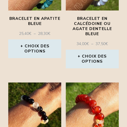
peuvent
être
BRACELET EN APATITE
BRACELET EN
BLEUE
CALCÉDOINE OU
choisies
AGATE DENTELLE
PLAGE
25,40
€
–
28,30
€
BLEUE
sur
DE
PLAGE
34,00
€
–
37,50
€
la
PRIX :
CHOIX DES
DE
OPTIONS
25,40€
page
PRIX :
CHOIX DES
À
Ce
OPTIONS
34,00€
du
28,30€
À
produit
Ce
produit
37,50€
a
produit
plusieurs
a
variations.
plusieurs
Les
variations.
options
Les