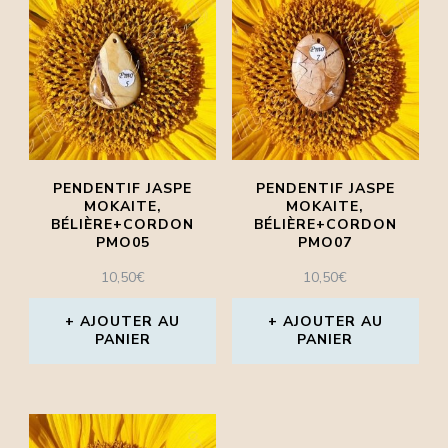
plusieurs
variations.
Les
options
peuvent
être
PENDENTIF JASPE
PENDENTIF JASPE
MOKAITE,
MOKAITE,
choisies
BÉLIÈRE+CORDON
BÉLIÈRE+CORDON
PMO05
PMO07
sur
10,50
€
10,50
€
la
page
AJOUTER AU
AJOUTER AU
PANIER
PANIER
du
produit