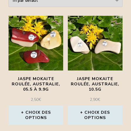
JASPE MOKAITE
JASPE MOKAITE
ROULÉE, AUSTRALIE,
ROULÉE, AUSTRALIE,
05.5 À 9.9G
10.5G
2,50
€
2,90
€
CHOIX DES
CHOIX DES
OPTIONS
OPTIONS
Ce
Ce