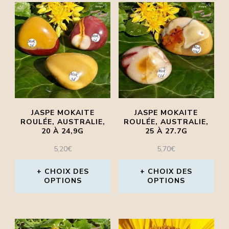
produit
produit
produit
produit
a
a
plusieurs
plusieurs
variations.
variations.
Les
Les
options
options
peuvent
peuvent
JASPE MOKAITE
JASPE MOKAITE
être
être
ROULÉE, AUSTRALIE,
ROULÉE, AUSTRALIE,
20 À 24,9G
25 À 27.7G
choisies
choisies
5,20
€
5,70
€
sur
sur
la
la
CHOIX DES
CHOIX DES
OPTIONS
OPTIONS
page
page
Ce
Ce
du
du
produit
produit
produit
produit