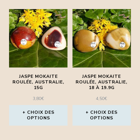
produit
produit
a
a
plusieurs
plusieurs
variations.
variations.
Les
Les
options
options
peuvent
peuvent
JASPE MOKAITE
JASPE MOKAITE
être
être
ROULÉE, AUSTRALIE,
ROULÉE, AUSTRALIE,
15G
18 À 19.9G
choisies
choisies
3,80
€
4,50
€
sur
sur
la
la
CHOIX DES
CHOIX DES
OPTIONS
OPTIONS
page
page
Ce
Ce
du
du