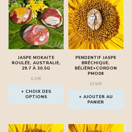
a
a
plusieurs
plusieurs
variations.
variations.
Les
Les
options
options
peuvent
peuvent
JASPE MOKAITE
PENDENTIF JASPE
être
être
ROULÉE, AUSTRALIE,
BRÉCHIQUE,
29.7 À 30.5G
BÉLIÈRE+CORDON
choisies
choisies
PMO08
6,10
€
sur
sur
10,50
€
la
la
CHOIX DES
OPTIONS
AJOUTER AU
page
page
PANIER
Ce
du
du
produit
produit
produit
a