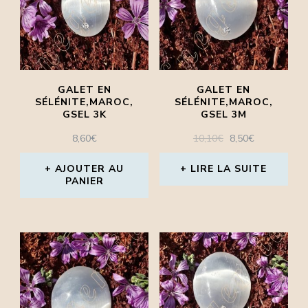
GALET EN
GALET EN
SÉLÉNITE,MAROC,
SÉLÉNITE,MAROC,
GSEL 3K
GSEL 3M
LE
LE
8,60
€
10,10
€
8,50
€
PRIX
PRIX
INITIAL
ACTUEL
AJOUTER AU
LIRE LA SUITE
PANIER
ÉTAIT :
EST :
10,10€.
8,50€.