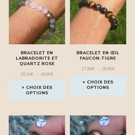
plusieurs
plusieurs
variations.
variations.
Les
Les
options
options
peuvent
peuvent
BRACELET EN
BRACELET EN ŒIL
être
être
LABRADORITE ET
FAUCON-TIGRE
QUARTZ ROSE
choisies
choisies
PLAGE
17,90
€
–
18,90
€
PLAGE
18,20
€
–
18,90
€
DE
sur
sur
DE
PRIX :
CHOIX DES
la
la
PRIX :
CHOIX DES
OPTIONS
17,90€
OPTIONS
18,20€
À
page
page
Ce
À
18,90€
Ce
du
du
18,90€
produit
produit
produit
produit
a
a
plusieurs
plusieurs