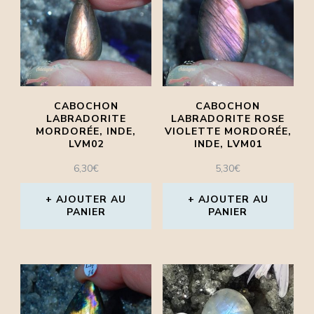
variations.
variations.
Les
Les
options
options
peuvent
peuvent
être
CABOCHON
CABOCHON
être
LABRADORITE
LABRADORITE ROSE
choisies
MORDORÉE, INDE,
VIOLETTE MORDORÉE,
choisies
LVM02
INDE, LVM01
sur
sur
6,30
€
5,30
€
la
la
page
AJOUTER AU
AJOUTER AU
page
PANIER
PANIER
du
du
produit
produit