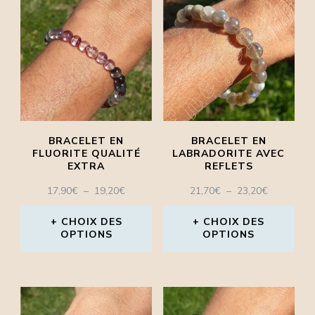
BRACELET EN
BRACELET EN
FLUORITE QUALITÉ
LABRADORITE AVEC
EXTRA
REFLETS
PLAGE
PLAGE
17,90
€
–
19,20
€
21,70
€
–
23,20
€
DE
DE
PRIX :
PRIX :
CHOIX DES
CHOIX DES
OPTIONS
17,90€
OPTIONS
21,70€
À
À
Ce
Ce
19,20€
23,20€
produit
produit
a
a