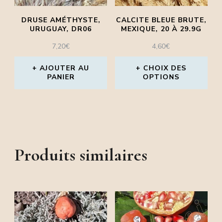
peuvent
peuvent
être
DRUSE AMÉTHYSTE,
CALCITE BLEUE BRUTE,
être
URUGUAY, DR06
MEXIQUE, 20 À 29.9G
choisies
choisies
7,20
€
4,60
€
sur
sur
la
AJOUTER AU
CHOIX DES
la
PANIER
OPTIONS
page
page
Ce
du
du
produit
produit
produit
a
plusieurs
Produits similaires
variations.
Les
options
peuvent