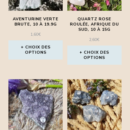
AVENTURINE VERTE
QUARTZ ROSE
BRUTE, 10 À 19.9G
ROULÉE, AFRIQUE DU
SUD, 10 À 15G
1,60
€
2,60
€
CHOIX DES
OPTIONS
CHOIX DES
OPTIONS
Ce
Ce
produit
produit
a
a
plusieurs
plusieurs
variations.
variations.
Les
Les
options
options