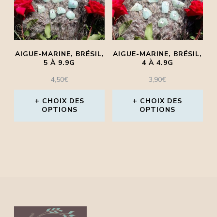
Les
Les
options
options
peuvent
peuvent
AIGUE-MARINE, BRÉSIL,
AIGUE-MARINE, BRÉSIL,
être
être
5 À 9.9G
4 À 4.9G
choisies
choisies
4,50
€
3,90
€
sur
sur
CHOIX DES
CHOIX DES
la
la
OPTIONS
OPTIONS
page
page
Ce
Ce
du
du
produit
produit
produit
produit
a
a
plusieurs
plusieurs
variations.
variations.
Les
Les