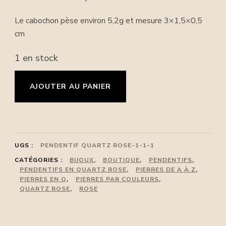
Le cabochon pèse environ 5,2g et mesure 3×1,5×0,5
cm
1 en stock
quantité
AJOUTER AU PANIER
de
Pendentif
quartz
rose
UGS :
PENDENTIF QUARTZ ROSE-1-1-1
avec
CATÉGORIES :
BIJOUX
,
BOUTIQUE
,
PENDENTIFS
,
PENDENTIFS EN QUARTZ ROSE
,
PIERRES DE A À Z
,
bélière+cordon
PIERRES EN Q
,
PIERRES PAR COULEURS
,
QUARTZ ROSE
,
ROSE
cqz19