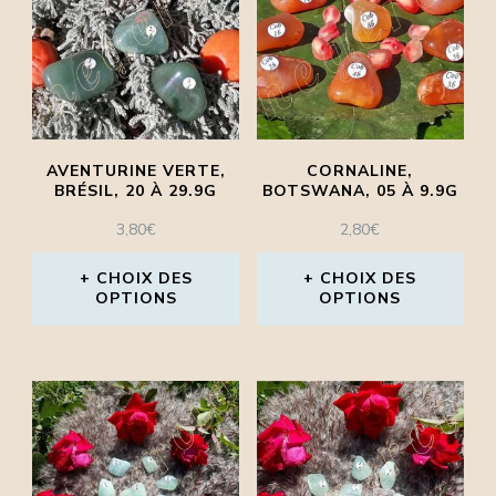
être
choisies
sur
la
page
AVENTURINE VERTE,
CORNALINE,
BRÉSIL, 20 À 29.9G
BOTSWANA, 05 À 9.9G
du
produit
3,80
€
2,80
€
CHOIX DES
CHOIX DES
OPTIONS
OPTIONS
Ce
Ce
produit
produit
a
a
plusieurs
plusieurs
variations.
variations.