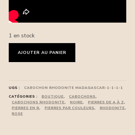
1 en stock
quantité
AJOUTER AU PANIER
de
Cabochon
Rhodonite,
Madagascar,
UGS :
CABOCHON RHODONITE MADAGASCAR-1-1-1-1
Rho05
CATÉGORIES :
BOUTIQUE
,
CABOCHONS
,
CABOCHONS RHODONITE
,
NOIRE
,
PIERRES DE A À Z
,
PIERRES EN R
,
PIERRES PAR COULEURS
,
RHODONITE
,
ROSE