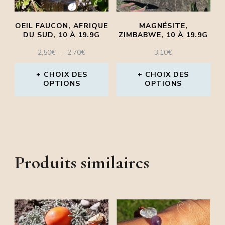
peuvent
peuvent
être
OEIL FAUCON, AFRIQUE
MAGNÉSITE,
être
DU SUD, 10 À 19.9G
ZIMBABWE, 10 À 19.9G
choisies
choisies
PLAGE
2,50
€
–
2,70
€
3,10
€
sur
DE
sur
la
PRIX :
CHOIX DES
CHOIX DES
la
OPTIONS
2,50€
OPTIONS
page
À
page
Ce
Ce
du
2,70€
du
produit
produit
produit
produit
a
a
plusieurs
plusieurs
Produits similaires
variations.
variations.
Les
Les
options
options
peuvent
peuvent