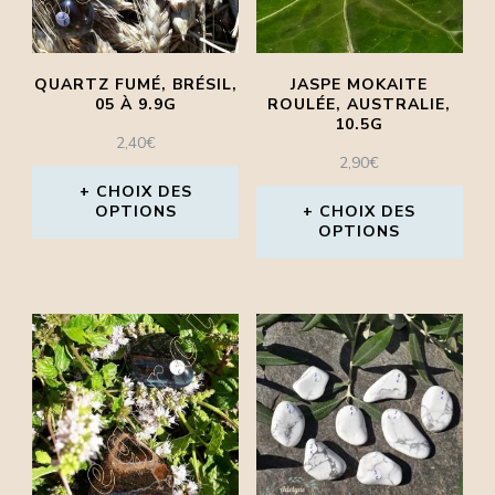
QUARTZ FUMÉ, BRÉSIL,
JASPE MOKAITE
05 À 9.9G
ROULÉE, AUSTRALIE,
10.5G
2,40
€
2,90
€
CHOIX DES
OPTIONS
CHOIX DES
OPTIONS
Ce
Ce
produit
produit
a
a
plusieurs
plusieurs
variations.
variations.
Les
Les
options
options