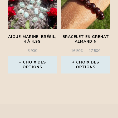
variations.
Les
options
peuvent
AIGUE-MARINE, BRÉSIL,
BRACELET EN GRENAT
être
4 À 4.9G
ALMANDIN
choisies
PLAGE
3,90
€
16,50
€
–
17,50
€
DE
sur
PRIX :
CHOIX DES
CHOIX DES
la
OPTIONS
OPTIONS
16,50€
À
page
Ce
Ce
17,50€
du
produit
produit
produit
a
a
plusieurs
plusieurs
variations.
variations.