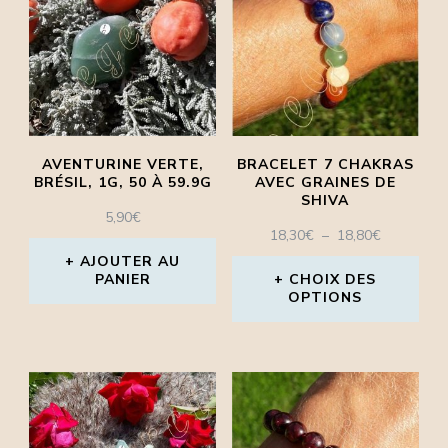
être
être
choisies
choisies
sur
sur
la
la
page
page
AVENTURINE VERTE,
BRACELET 7 CHAKRAS
BRÉSIL, 1G, 50 À 59.9G
AVEC GRAINES DE
du
du
SHIVA
produit
produit
5,90
€
PLAGE
18,30
€
–
18,80
€
DE
AJOUTER AU
PRIX :
PANIER
CHOIX DES
OPTIONS
18,30€
À
Ce
18,80€
produit
a
plusieurs